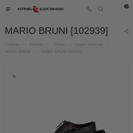
0
MARIO BRUNI [102939]
—
—
—
—
Главная
Каталог
Обувь
Обувь мужская
—
MARIO BRUNI
MARIO BRUNI [102939]
%