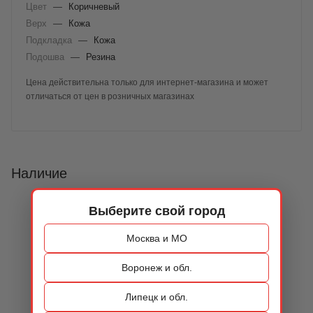
Цвет
—
Коричневый
Верх
—
Кожа
Подкладка
—
Кожа
Подошва
—
Резина
Цена действительна только для интернет-магазина и может
отличаться от цен в розничных магазинах
Наличие
Выберите свой город
Москва и МО
Воронеж и обл.
Липецк и обл.