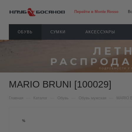
Перейти в Monte Rosso
В
ОБУВЬ
СУМКИ
АКСЕССУАРЫ
MARIO BRUNI [100029]
—
—
—
—
Главная
Каталог
Обувь
Обувь мужская
MARIO 
%