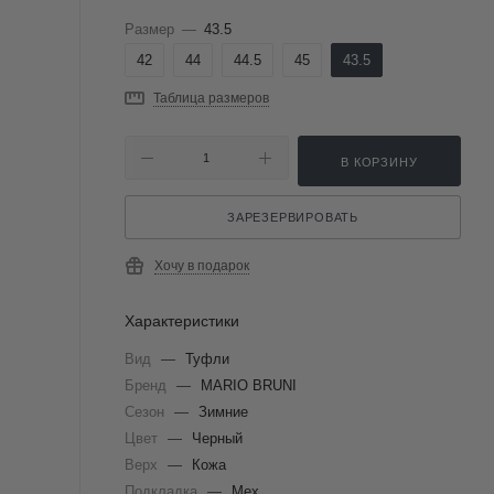
Размер
—
43.5
42
44
44.5
45
43.5
Таблица размеров
В КОРЗИНУ
ЗАРЕЗЕРВИРОВАТЬ
Хочу в подарок
Характеристики
Вид
—
Туфли
Бренд
—
MARIO BRUNI
Сезон
—
Зимние
Цвет
—
Черный
Верх
—
Кожа
Подкладка
—
Мех