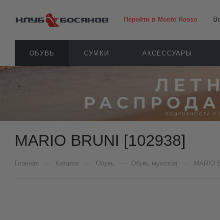
Перейти в Monte Rosso
В
ОБУВЬ
СУМКИ
АКСЕССУАРЫ
MARIO BRUNI [102938]
—
—
—
—
Главная
Каталог
Обувь
Обувь мужская
MARIO 