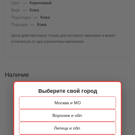
Цвет
—
Коричневый
Верх
—
Кожа
Подкладка
—
Кожа
Подошва
—
Кожа
Цена действительна только для интернет-магазина и может
отличаться от цен в розничных магазинах
Наличие
Выберите свой город
Москва и МО
Воронеж и обл.
Липецк и обл.