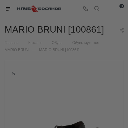
0
MARIO BRUNI [100861]
—
—
—
—
Главная
Каталог
Обувь
Обувь мужская
—
MARIO BRUNI
MARIO BRUNI [100861]
%