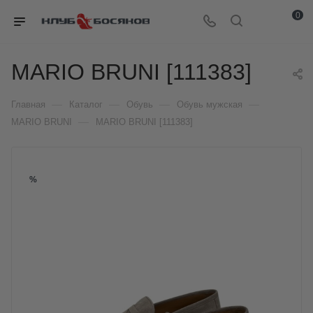
0
MARIO BRUNI [111383]
—
—
—
—
Главная
Каталог
Обувь
Обувь мужская
—
MARIO BRUNI
MARIO BRUNI [111383]
%