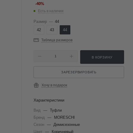
-
40
%
Есть в наличии
Размер
—
44
42
43
44
Таблица размеров
В КОРЗИНУ
ЗАРЕЗЕРВИРОВАТЬ
Хочу в подарок
Характеристики
Вид
—
Туфли
Бренд
—
MORESCHI
Сезон
—
Демисезонные
Цвет
—
Коричневый