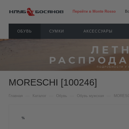
Перейти в Monte Rosso
В
ОБУВЬ
СУМКИ
АКСЕССУАРЫ
MORESCHI [100246]
—
—
—
—
Главная
Каталог
Обувь
Обувь мужская
MORESC
%