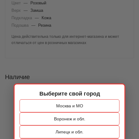
Цвет
—
Розовый
Верх
—
Замша
Подкладка
—
Кожа
Подошва
—
Резина
Цена действительна только для интернет-магазина и может
отличаться от цен в розничных магазинах
Наличие
Выберите свой город
Москва и МО
Воронеж и обл.
Липецк и обл.