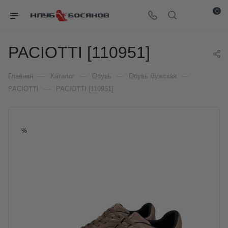
0
PACIOTTI [110951]
—
—
—
—
Главная
Каталог
Обувь
Обувь мужская
—
PACIOTTI
PACIOTTI [110951]
%