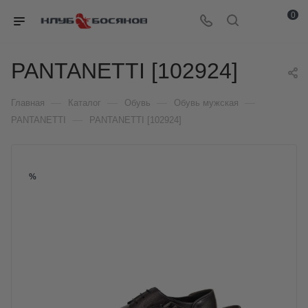
0
PANTANETTI [102924]
—
—
—
—
Главная
Каталог
Обувь
Обувь мужская
—
PANTANETTI
PANTANETTI [102924]
%