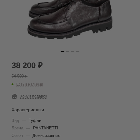
38 200
₽
54 500
₽
Есть в наличии
Хочу в подарок
Характеристики
Вид
—
Туфли
Бренд
—
PANTANETTI
Сезон
—
Демисезонные