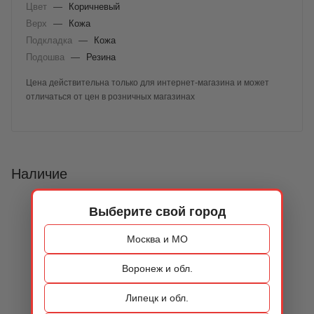
Цвет
—
Коричневый
Верх
—
Кожа
Подкладка
—
Кожа
Подошва
—
Резина
Цена действительна только для интернет-магазина и может
отличаться от цен в розничных магазинах
Наличие
Выберите свой город
Москва и МО
Воронеж и обл.
Липецк и обл.