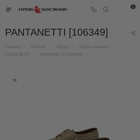
0
PANTANETTI [106349]
—
—
—
—
Главная
Каталог
Обувь
Обувь мужская
—
PANTANETTI
PANTANETTI [106349]
%