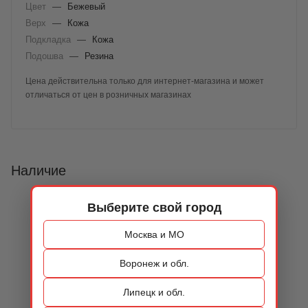
Цвет
—
Бежевый
Верх
—
Кожа
Подкладка
—
Кожа
Подошва
—
Резина
Цена действительна только для интернет-магазина и может
отличаться от цен в розничных магазинах
Наличие
Выберите свой город
Москва и МО
Воронеж и обл.
Липецк и обл.