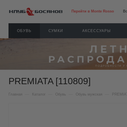
Перейти в Monte Rosso
В
ОБУВЬ
СУМКИ
АКСЕССУАРЫ
PREMIATA [110809]
—
—
—
—
Главная
Каталог
Обувь
Обувь мужская
PREMIA