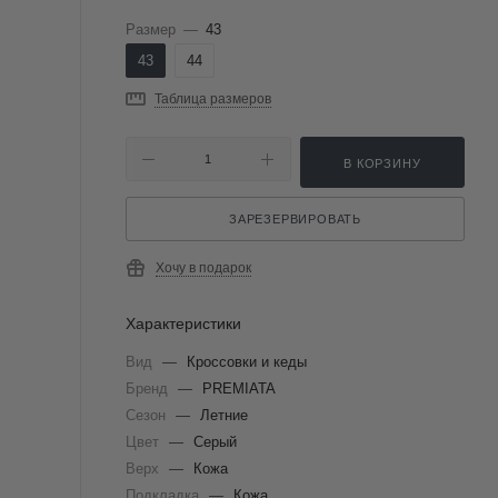
Размер
—
43
43
44
Таблица размеров
В КОРЗИНУ
ЗАРЕЗЕРВИРОВАТЬ
Хочу в подарок
Характеристики
Вид
—
Кроссовки и кеды
Бренд
—
PREMIATA
Сезон
—
Летние
Цвет
—
Серый
Верх
—
Кожа
Подкладка
—
Кожа