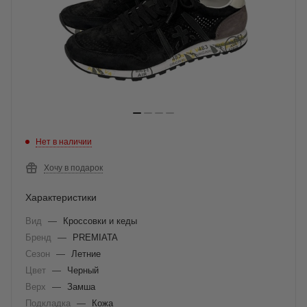
Нет в наличии
Хочу в подарок
Характеристики
Вид
—
Кроссовки и кеды
Бренд
—
PREMIATA
Сезон
—
Летние
Цвет
—
Черный
Верх
—
Замша
Подкладка
—
Кожа