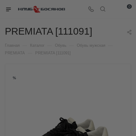
0
PREMIATA [111091]
—
—
—
—
Главная
Каталог
Обувь
Обувь мужская
—
PREMIATA
PREMIATA [111091]
%