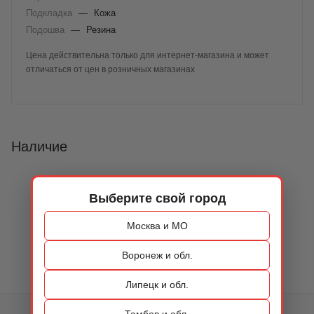
Подкладка
—
Кожа
Подошва
—
Резина
Цена действительна только для интернет-магазина и может
отличаться от цен в розничных магазинах
Наличие
Выберите свой город
Москва и МО
Воронеж и обл.
Липецк и обл.
Тамбов и обл.