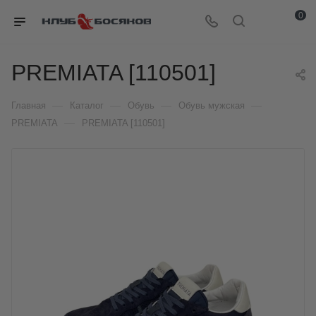
0
PREMIATA [110501]
—
—
—
—
Главная
Каталог
Обувь
Обувь мужская
—
PREMIATA
PREMIATA [110501]