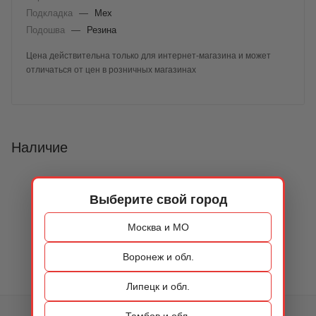
Подкладка
—
Мех
Подошва
—
Резина
Цена действительна только для интернет-магазина и может
отличаться от цен в розничных магазинах
Наличие
Выберите свой город
Москва и МО
Воронеж и обл.
Липецк и обл.
Тамбов и обл.