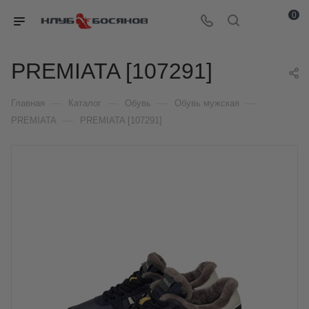
0
PREMIATA [107291]
—
—
—
—
Главная
Каталог
Обувь
Обувь мужская
—
PREMIATA
PREMIATA [107291]