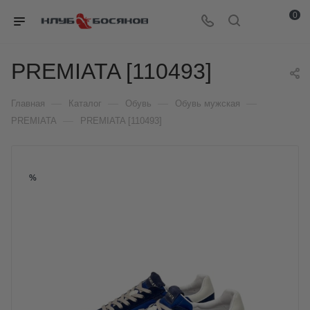
0
PREMIATA [110493]
—
—
—
—
Главная
Каталог
Обувь
Обувь мужская
—
PREMIATA
PREMIATA [110493]
%