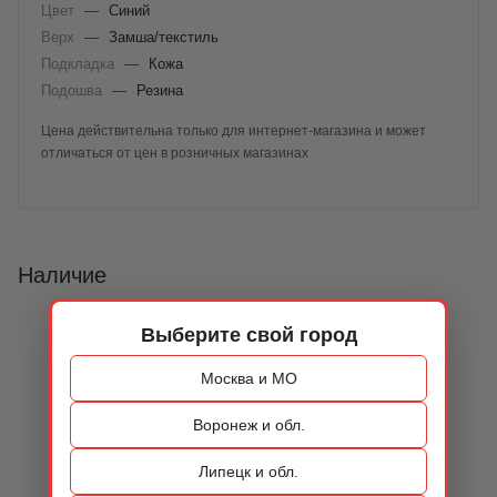
Цвет
—
Синий
Верх
—
Замша/текстиль
Подкладка
—
Кожа
Подошва
—
Резина
Цена действительна только для интернет-магазина и может
отличаться от цен в розничных магазинах
Наличие
Выберите свой город
Москва и МО
Воронеж и обл.
Липецк и обл.