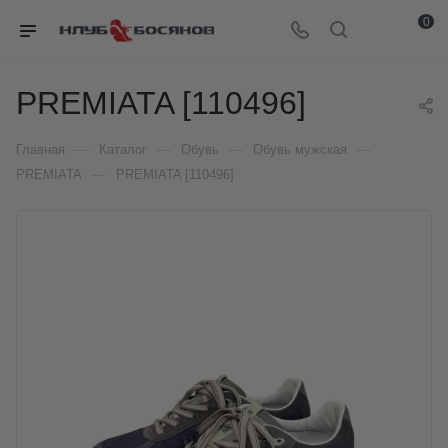
0
PREMIATA [110496]
—
—
—
—
Главная
Каталог
Обувь
Обувь мужская
—
PREMIATA
PREMIATA [110496]