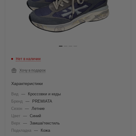
Нет в наличии
Хочу в подарок
Характеристики
Вид
—
Кроссовки и кеды
Бренд
—
PREMIATA
Сезон
—
Летние
Цвет
—
Синий
Верх
—
Замша/текстиль
Подкладка
—
Кожа