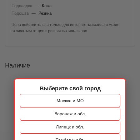
Подкладка
—
Кожа
Подошва
—
Резина
Цена действительна только для интернет-магазина и может
отличаться от цен в розничных магазинах
Наличие
Выберите свой город
Москва и МО
Воронеж и обл.
Липецк и обл.
Тамбов и обл.