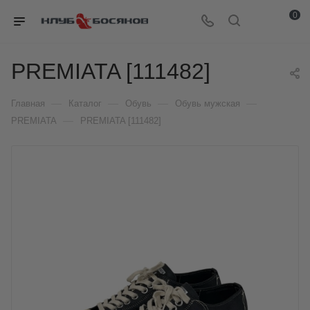
0
PREMIATA [111482]
—
—
—
—
Главная
Каталог
Обувь
Обувь мужская
—
PREMIATA
PREMIATA [111482]