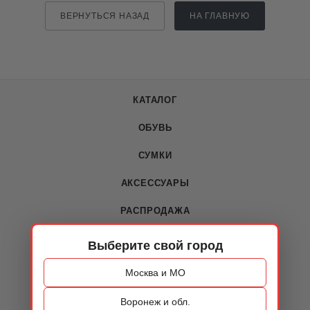
ВЕРНУТЬСЯ НАЗАД
НА ГЛАВНУЮ
КАТАЛОГ
ОБУВЬ
СУМКИ
АКСЕССУАРЫ
РАСПРОДАЖА
Выберите свой город
О КОМПАНИИ
Москва и МО
О компании
Воронеж и обл.
Новости