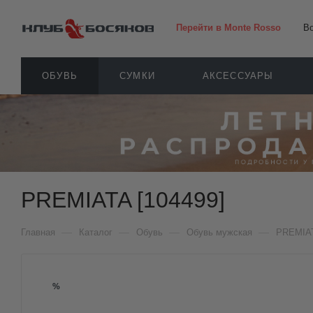
Перейти в Monte Rosso
В
ОБУВЬ
СУМКИ
АКСЕССУАРЫ
PREMIATA [104499]
—
—
—
—
Главная
Каталог
Обувь
Обувь мужская
PREMIA
%