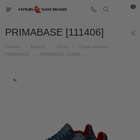
0
PRIMABASE [111406]
—
—
—
—
Главная
Каталог
Обувь
Обувь мужская
—
PRIMABASE
PRIMABASE [111406]
%