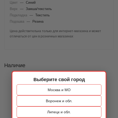
Цвет
—
Синий
Верх
—
Замша/текстиль
Подкладка
—
Текстиль
Подошва
—
Резина
Цена действительна только для интернет-магазина и может
отличаться от цен в розничных магазинах
Наличие
Выберите свой город
Москва и МО
Воронеж и обл.
Липецк и обл.