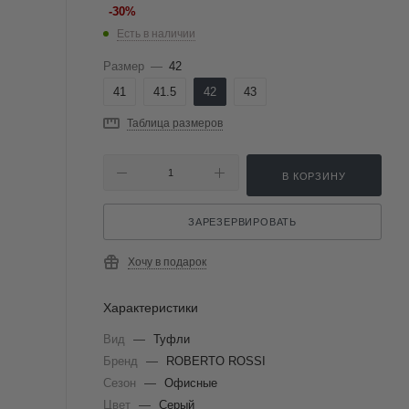
-
30
%
Есть в наличии
Размер
—
42
41
41.5
42
43
Таблица размеров
В КОРЗИНУ
ЗАРЕЗЕРВИРОВАТЬ
Хочу в подарок
Характеристики
Вид
—
Туфли
Бренд
—
ROBERTO ROSSI
Сезон
—
Офисные
Цвет
—
Серый