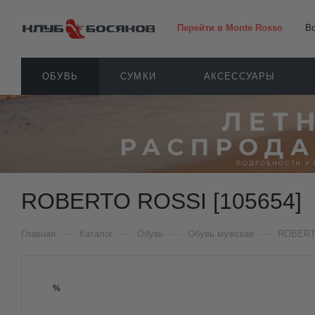
Перейти в Monte Rosso
В
ОБУВЬ
СУМКИ
АКСЕССУАРЫ
ROBERTO ROSSI [105654]
—
—
—
—
Главная
Каталог
Обувь
Обувь мужская
ROBERT
%