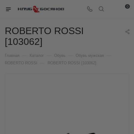
0
ROBERTO ROSSI
[103062]
—
—
—
—
Главная
Каталог
Обувь
Обувь мужская
—
ROBERTO ROSSI
ROBERTO ROSSI [103062]