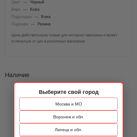
Цвет
—
Черный
Верх
—
Кожа
Подкладка
—
Кожа
Подошва
—
Резина
Цена действительна только для интернет-магазина и может
отличаться от цен в розничных магазинах
Наличие
Выберите свой город
Москва и МО
Воронеж и обл.
Липецк и обл.