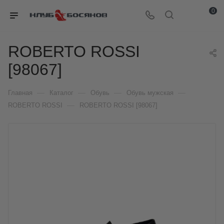
0
ROBERTO ROSSI
[98067]
—
—
—
—
Главная
Каталог
Обувь
Обувь мужская
—
ROBERTO ROSSI
ROBERTO ROSSI [98067]