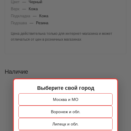
Цвет
—
Черный
Верх
—
Кожа
Подкладка
—
Кожа
Подошва
—
Резина
Цена действительна только для интернет-магазина и может
отличаться от цен в розничных магазинах
Наличие
Выберите свой город
Москва и МО
Воронеж и обл.
Липецк и обл.