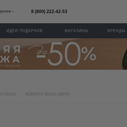
оронеж
8 (800) 222-42-53
ИДЕИ ПОДАРКОВ
МАГАЗИНЫ
БРЕНДЫ
—
O ROSSI
ROBERTO ROSSI [98075]