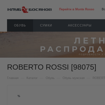
Перейти в Monte Rosso
В
ОБУВЬ
СУМКИ
АКСЕССУАРЫ
ROBERTO ROSSI [98075]
—
—
—
—
Главная
Каталог
Обувь
Обувь мужская
ROBERT
%