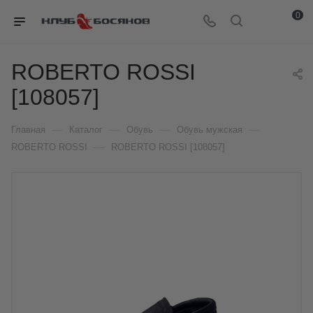
0
ROBERTO ROSSI
[108057]
—
—
—
—
Главная
Каталог
Обувь
Обувь мужская
—
ROBERTO ROSSI
ROBERTO ROSSI [108057]