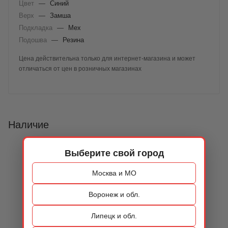
Цвет
—
Синий
Верх
—
Замша
Подкладка
—
Мех
Подошва
—
Резина
Цена действительна только для интернет-магазина и может
отличаться от цен в розничных магазинах
Наличие
Выберите свой город
Москва и МО
Воронеж и обл.
Липецк и обл.