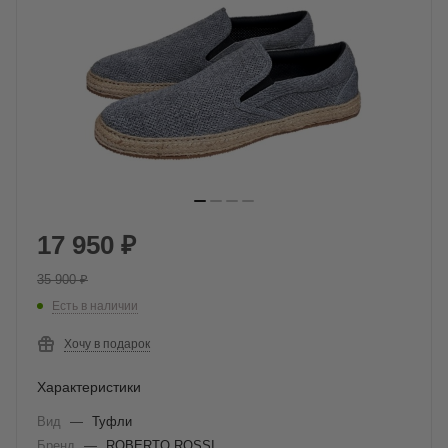
17 950
₽
35 900
₽
Есть в наличии
Хочу в подарок
Характеристики
Вид
—
Туфли
Бренд
—
ROBERTO ROSSI