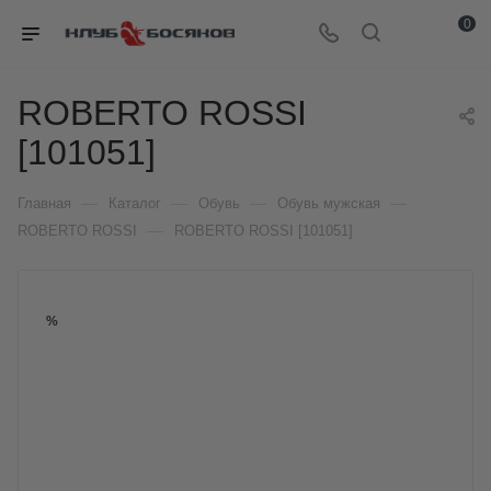
0
ROBERTO ROSSI
[101051]
—
—
—
—
Главная
Каталог
Обувь
Обувь мужская
—
ROBERTO ROSSI
ROBERTO ROSSI [101051]
%