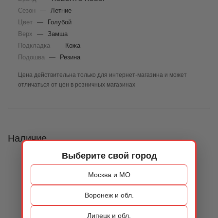
Сезон
—
Летние
Цвет
—
Голубой
Верх
—
Замша
Подкладка
—
Кожа
Подошва
—
Резина
Цена действительна только для интернет-магазина и может
отличаться от цен в розничных магазинах
Наличие
Выберите свой город
Москва и МО
Воронеж и обл.
Липецк и обл.