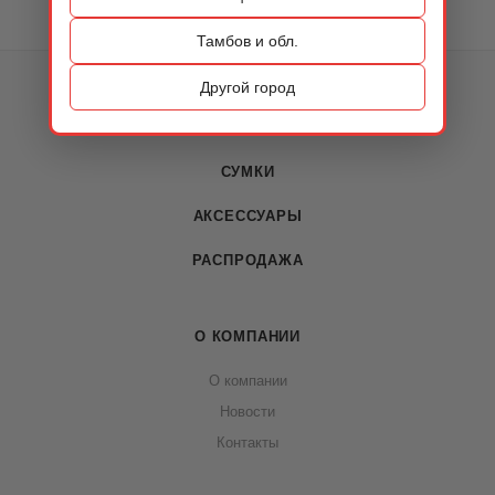
Тамбов и обл.
КАТАЛОГ
Другой город
ОБУВЬ
СУМКИ
АКСЕССУАРЫ
РАСПРОДАЖА
О КОМПАНИИ
О компании
Новости
Контакты