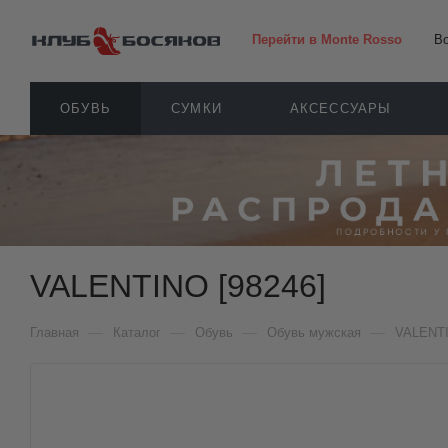
Перейти в Monte Rosso
В
ОБУВЬ
СУМКИ
АКСЕССУАРЫ
VALENTINO [98246]
—
—
—
—
Главная
Каталог
Обувь
Обувь мужская
VALENT