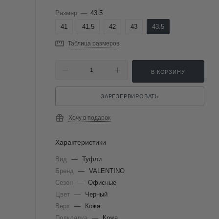
Размер
—
43.5
41
41.5
42
43
43.5
Таблица размеров
В КОРЗИНУ
ЗАРЕЗЕРВИРОВАТЬ
Хочу в подарок
Характеристики
Вид
—
Туфли
Бренд
—
VALENTINO
Сезон
—
Офисные
Цвет
—
Черный
Верх
—
Кожа
Подкладка
—
Кожа