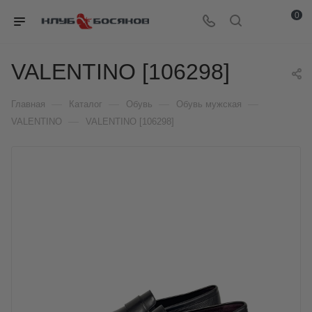
0
VALENTINO [106298]
—
—
—
—
Главная
Каталог
Обувь
Обувь мужская
—
VALENTINO
VALENTINO [106298]