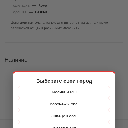
Подкладка
—
Кожа
Подошва
—
Резина
Цена действительна только для интернет-магазина и может
отличаться от цен в розничных магазинах
Наличие
Выберите свой город
Москва и МО
Воронеж и обл.
Липецк и обл.
Тамбов и обл.