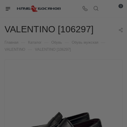
0
VALENTINO [106297]
—
—
—
—
Главная
Каталог
Обувь
Обувь мужская
—
VALENTINO
VALENTINO [106297]