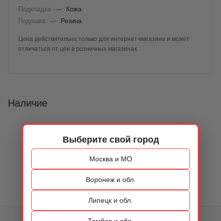
Подкладка
—
Кожа
Подошва
—
Резина
Цена действительна только для интернет-магазина и может
отличаться от цен в розничных магазинах
Наличие
Выберите свой город
Москва и МО
Воронеж и обл.
Липецк и обл.
Тамбов и обл.