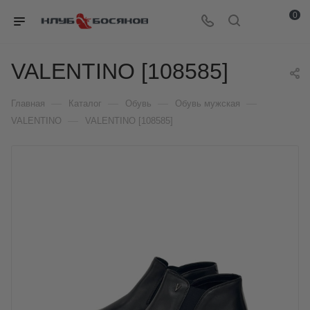
0
VALENTINO [108585]
—
—
—
—
Главная
Каталог
Обувь
Обувь мужская
—
VALENTINO
VALENTINO [108585]