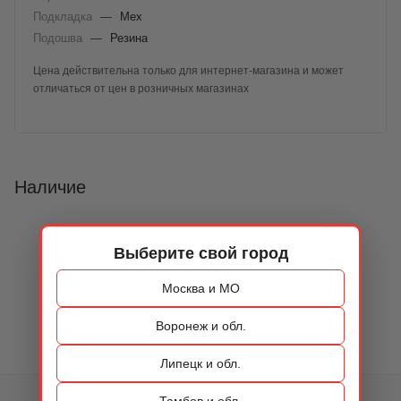
Подкладка
—
Мех
Подошва
—
Резина
Цена действительна только для интернет-магазина и может
отличаться от цен в розничных магазинах
Наличие
Выберите свой город
Москва и МО
Воронеж и обл.
Липецк и обл.
Тамбов и обл.