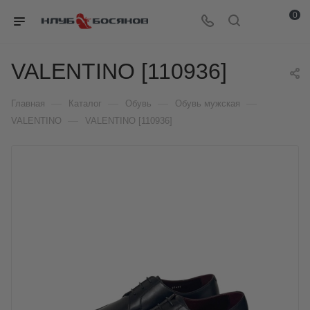
0
VALENTINO [110936]
—
—
—
—
Главная
Каталог
Обувь
Обувь мужская
—
VALENTINO
VALENTINO [110936]