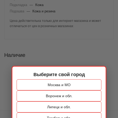
Подкладка
—
Кожа
Подошва
—
Кожа и резина
Цена действительна только для интернет-магазина и может
отличаться от цен в розничных магазинах
Наличие
Выберите свой город
Москва и МО
Воронеж и обл.
Липецк и обл.
Тамбов и обл.