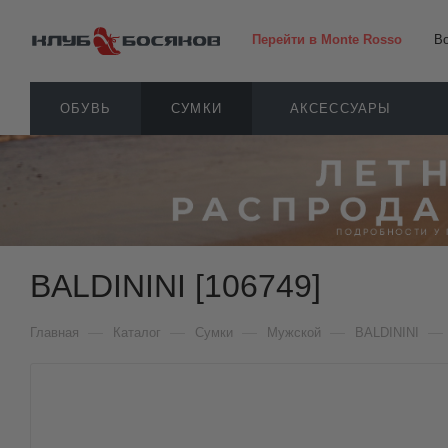
Перейти в Monte Rosso
В
ОБУВЬ
СУМКИ
АКСЕССУАРЫ
BALDININI [106749]
—
—
—
—
—
Главная
Каталог
Сумки
Мужской
BALDININI