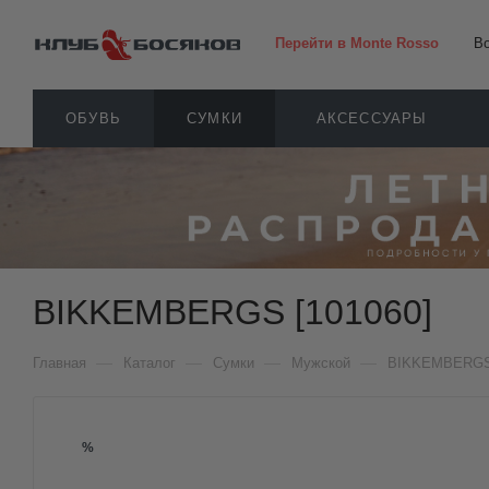
Перейти в Monte Rosso
В
ОБУВЬ
СУМКИ
АКСЕССУАРЫ
BIKKEMBERGS [101060]
—
—
—
—
Главная
Каталог
Сумки
Мужской
BIKKEMBERG
%