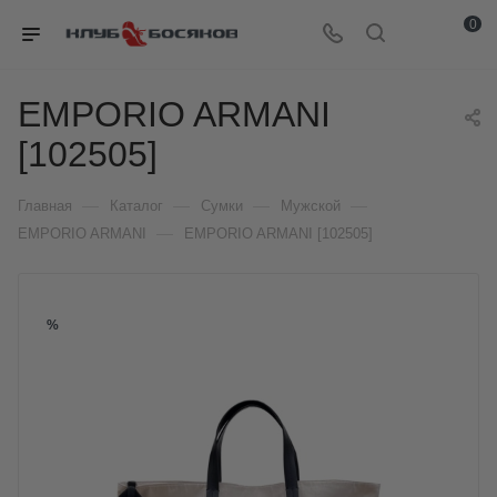
0
EMPORIO ARMANI
[102505]
—
—
—
—
Главная
Каталог
Сумки
Мужской
—
EMPORIO ARMANI
EMPORIO ARMANI [102505]
%