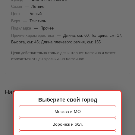
Сезон
—
Летние
Цвет
—
Белый
Верх
—
Текстиль
Подкладка
—
Прочее
Прочие характеристики
—
Длина, см: 60; Толщина, см: 17;
Высота, см: 45; Длина плечевого ремня, см: 155
Цена действительна только для интернет-магазина и может
отличаться от цен в розничных магазинах
Наличие
Выберите свой город
Москва и МО
Воронеж и обл.