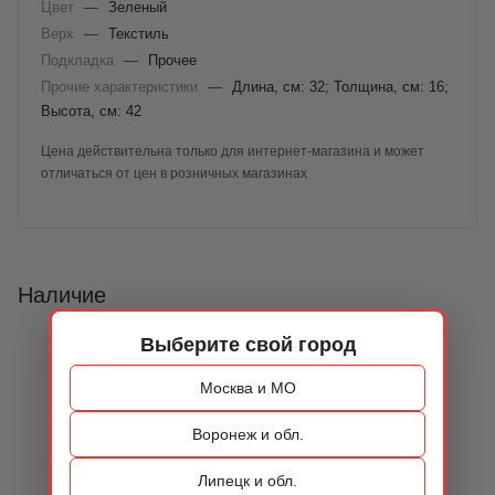
Цвет
—
Зеленый
Верх
—
Текстиль
Подкладка
—
Прочее
Прочие характеристики
—
Длина, см: 32; Толщина, см: 16;
Высота, см: 42
Цена действительна только для интернет-магазина и может
отличаться от цен в розничных магазинах
Наличие
Выберите свой город
Москва и МО
Воронеж и обл.
Липецк и обл.