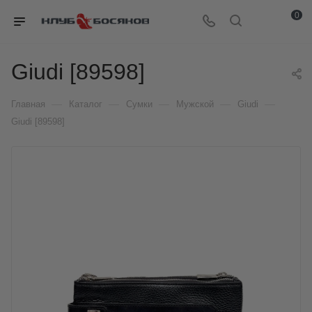
0
Giudi [89598]
—
—
—
—
—
Главная
Каталог
Сумки
Мужской
Giudi
Giudi [89598]