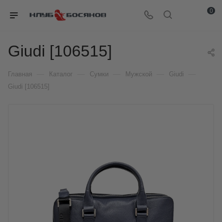
0
Giudi [106515]
—
—
—
—
—
Главная
Каталог
Сумки
Мужской
Giudi
Giudi [106515]