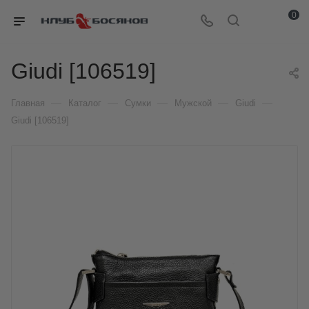
0
Giudi [106519]
—
—
—
—
—
Главная
Каталог
Сумки
Мужской
Giudi
Giudi [106519]