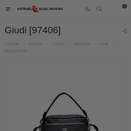
0
Giudi [97406]
—
—
—
—
—
Главная
Каталог
Сумки
Мужской
Giudi
Giudi [97406]