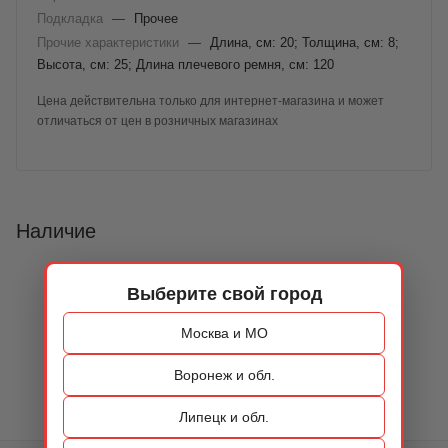
Подкладка
—
Прочее
Прочие характеристики
—
Длина, см: 20; Толщина, см: 8;
Высота, см: 25; Длина плечевого ремня, см: 120
Цена действительна только для интернет-магазина и может
отличаться от цен в розничных магазинах
Наличие
Выберите свой город
Москва и МО
Воронеж и обл.
Липецк и обл.