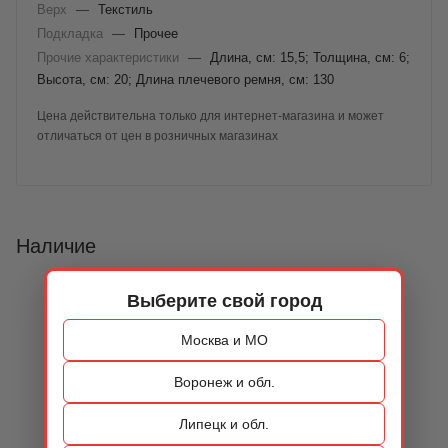
Верх
—
Текстиль
Подкладка
—
Прочее
Прочие характеристики
—
Длина, см: 15,5; Толщина, см: 6;
Высота, см: 20; Длина плечевого ремня, см: 130
Цена действительна только для интернет-магазина и может
отличаться от цен в розничных магазинах
Наличие
Выберите свой город
Москва и МО
Воронеж и обл.
Липецк и обл.