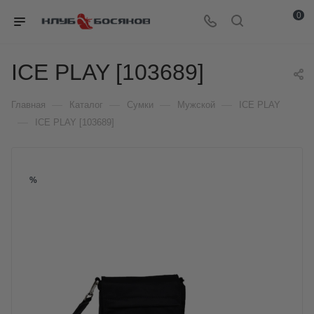
0
ICE PLAY [103689]
—
—
—
—
Главная
Каталог
Сумки
Мужской
ICE PLAY
—
ICE PLAY [103689]
%