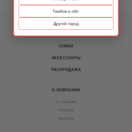
Тамбов и обл.
КАТАЛОГ
Другой город
ОБУВЬ
СУМКИ
АКСЕССУАРЫ
РАСПРОДАЖА
О КОМПАНИИ
О компании
Новости
Контакты