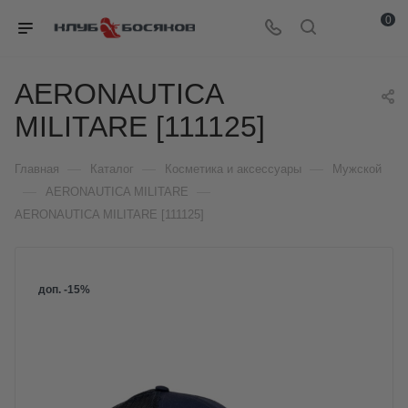
0
AERONAUTICA
MILITARE [111125]
—
—
—
Главная
Каталог
Косметика и аксессуары
Мужской
—
—
AERONAUTICA MILITARE
AERONAUTICA MILITARE [111125]
доп. -15%