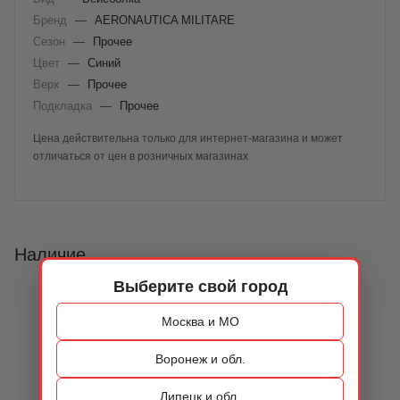
Бренд
—
AERONAUTICA MILITARE
Сезон
—
Прочее
Цвет
—
Синий
Верх
—
Прочее
Подкладка
—
Прочее
Цена действительна только для интернет-магазина и может
отличаться от цен в розничных магазинах
Наличие
Выберите свой город
Москва и МО
Воронеж и обл.
Липецк и обл.