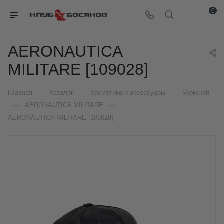
0
AERONAUTICA
MILITARE [109028]
—
—
—
Главная
Каталог
Косметика и аксессуары
Мужской
—
—
AERONAUTICA MILITARE
AERONAUTICA MILITARE [109028]