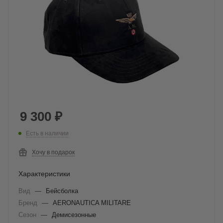
9 300
₽
Есть в наличии
Хочу в подарок
Характеристики
Вид
—
Бейсболка
Бренд
—
AERONAUTICA MILITARE
Сезон
—
Демисезонные