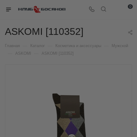
0
ASKOMI [110352]
—
—
—
Главная
Каталог
Косметика и аксессуары
Мужской
—
—
ASKOMI
ASKOMI [110352]