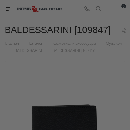
0
BALDESSARINI [109847]
—
—
—
Главная
Каталог
Косметика и аксессуары
Мужской
—
—
BALDESSARINI
BALDESSARINI [109847]