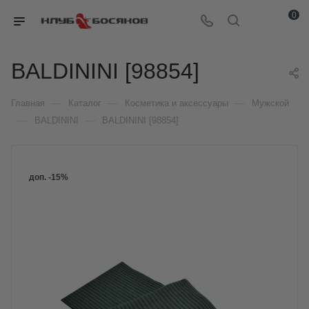
0
BALDININI [98854]
—
—
—
Главная
Каталог
Косметика и аксессуары
Мужской
—
—
BALDININI
BALDININI [98854]
доп. -15%