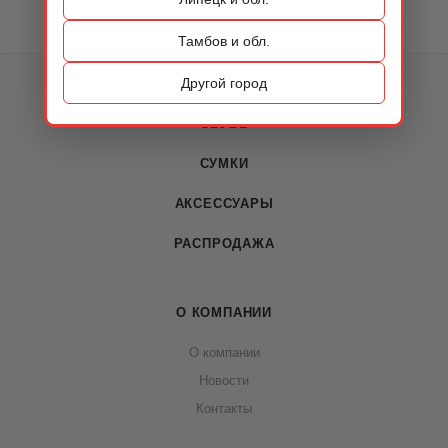
Тамбов и обл.
Другой город
КАТАЛОГ
ОБУВЬ
СУМКИ
АКСЕССУАРЫ
РАСПРОДАЖА
О КОМПАНИИ
О компании
Новости
Контакты