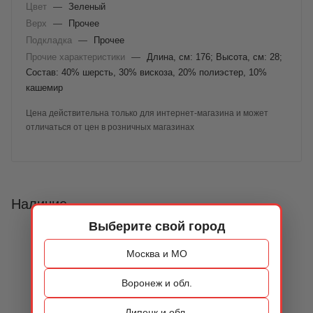
Цвет
—
Зеленый
Верх
—
Прочее
Подкладка
—
Прочее
Прочие характеристики
—
Длина, см: 176; Высота, см: 28;
Состав: 40% шерсть, 30% вискоза, 20% полиэстер, 10%
кашемир
Цена действительна только для интернет-магазина и может
отличаться от цен в розничных магазинах
Наличие
Выберите свой город
Москва и МО
Воронеж и обл.
Липецк и обл.