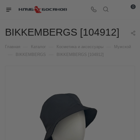
0
BIKKEMBERGS [104912]
—
—
—
Главная
Каталог
Косметика и аксессуары
Мужской
—
—
BIKKEMBERGS
BIKKEMBERGS [104912]