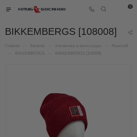
0
BIKKEMBERGS [108008]
—
—
—
Главная
Каталог
Косметика и аксессуары
Мужской
—
—
BIKKEMBERGS
BIKKEMBERGS [108008]