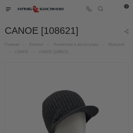
0
CANOE [108621]
—
—
—
Главная
Каталог
Косметика и аксессуары
Мужской
—
—
CANOE
CANOE [108621]