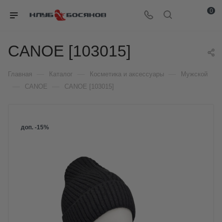
0
CANOE [103015]
—
—
—
Главная
Каталог
Косметика и аксессуары
Мужской
—
—
CANOE
CANOE [103015]
доп. -15%