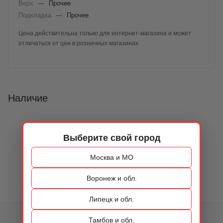
Верх
—
Прочее
Подкладка
—
Прочее
Цена действительна только для интернет-магазина и может
отличаться от цен в розничных магазинах
Наличие
Выберите свой город
Москва и МО
Воронеж и обл.
Липецк и обл.
КАТАЛОГ
Тамбов и обл.