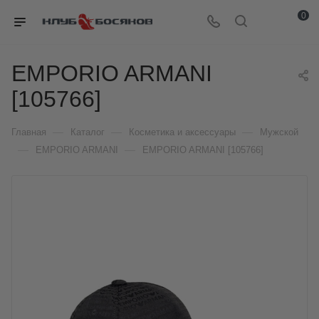
0
EMPORIO ARMANI
[105766]
—
—
—
Главная
Каталог
Косметика и аксессуары
Мужской
—
—
EMPORIO ARMANI
EMPORIO ARMANI [105766]