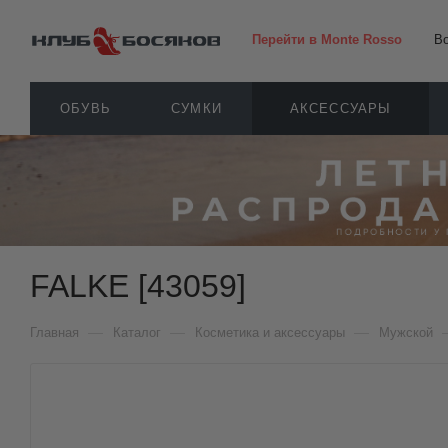
Перейти в Monte Rosso
В
ОБУВЬ
СУМКИ
АКСЕССУАРЫ
FALKE [43059]
—
—
—
Главная
Каталог
Косметика и аксессуары
Мужской